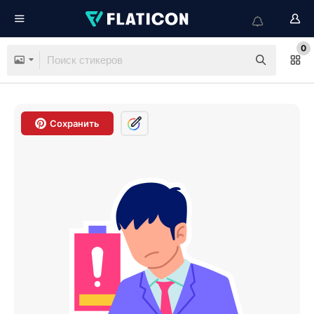
0
Сохранить