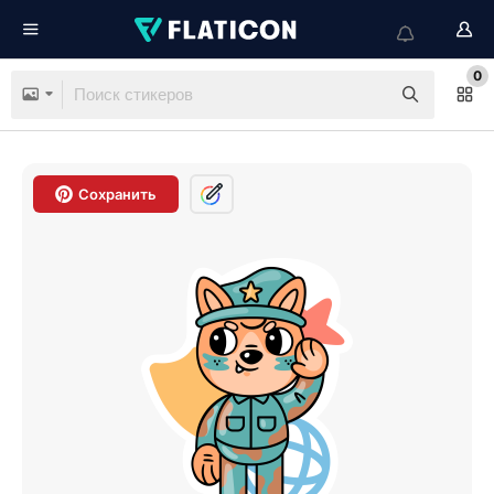
0
Сохранить