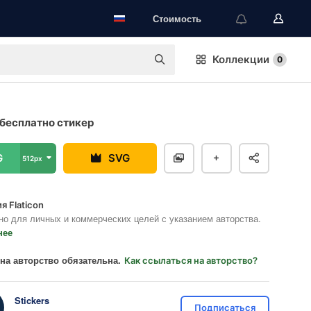
Стоимость
Коллекции
0
бесплатно стикер
G
SVG
512px
я Flaticon
но для личных и коммерческих целей с указанием авторства.
нее
на авторство обязательна.
Как ссылаться на авторство?
Stickers
Подписаться