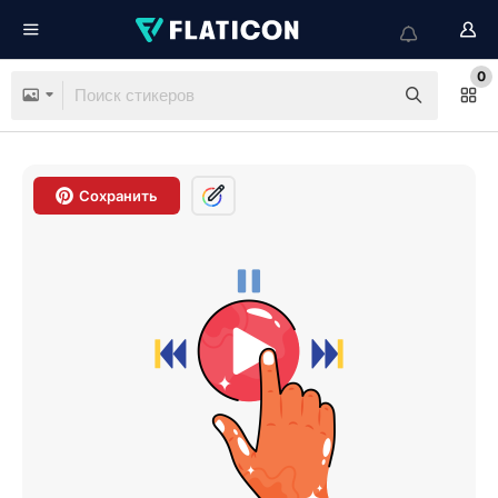
0
Сохранить