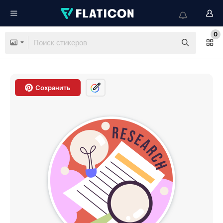
0
Сохранить