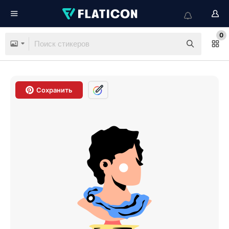
0
Сохранить