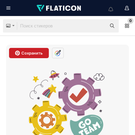
0
Сохранить