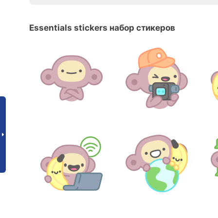
Essentials stickers набор стикеров