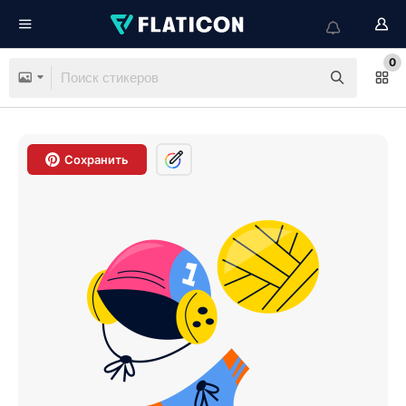
0
Сохранить