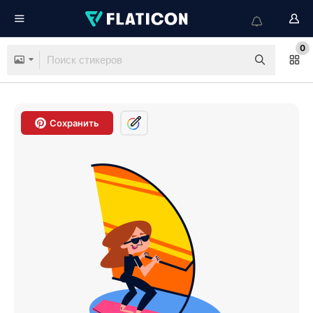
0
Сохранить