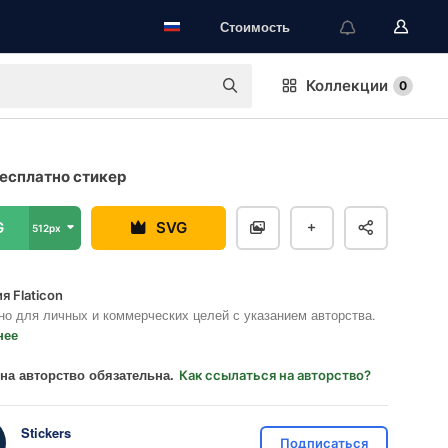
Стоимость
Коллекции
0
есплатно стикер
G
SVG
512px
я Flaticon
но для личных и коммерческих целей с указанием авторства.
нее
на авторство обязательна.
Как ссылаться на авторство?
Stickers
Подписаться