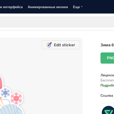
и интерфейса
Анимированные иконки
Еще
Edit sticker
Зима б
PN
Лицензи
Бесплат
Подроб
Ссылка 