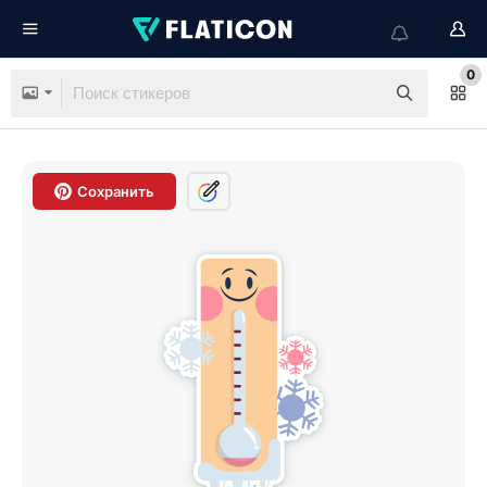
0
Сохранить