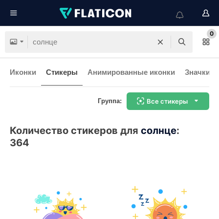
0
Иконки
Стикеры
Анимированные иконки
Значки и
Группа:
Все стикеры
Количество стикеров для
солнце
:
364