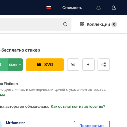
Стоимость
Коллекции
0
 бесплатно стикер
G
SVG
512px
я Flaticon
но для личных и коммерческих целей с указанием авторства.
нее
на авторство обязательна.
Как ссылаться на авторство?
MrHamster
Подписаться