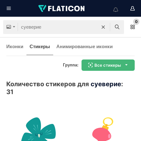
0
Иконки
Стикеры
Анимированные иконки
Группа:
Все стикеры
Количество стикеров для
суеверие
:
31