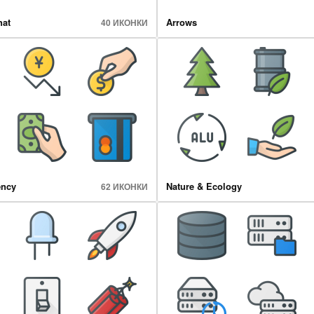
hat
Arrows
40 ИКОНКИ
ency
Nature & Ecology
62 ИКОНКИ