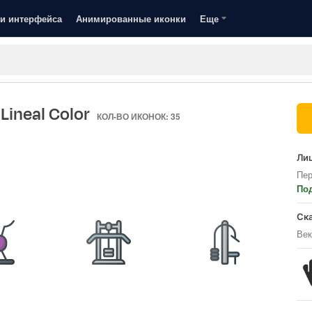
и интерфейса
Анимированные иконки
Еще
 Lineal Color
КОЛ-ВО ИКОНОК: 35
Лиц
Пер
По
Ск
Век