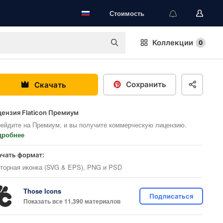
Стоимость
Коллекции
0
Сохранить
Скачать
ензия Flaticon Премиум
ейдите на Премиум, и вы получите коммерческую лицензию.
дробнее
ачать формат:
торная иконка (SVG & EPS), PNG и PSD
Those Icons
Подписаться
Показать все 11,390 материалов