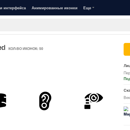
и интерфейса
Анимированные иконки
Еще
led
КОЛ-ВО ИКОНОК: 50
Лиц
Пер
По
Ск
Век