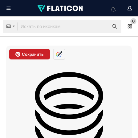
0
Сохранить