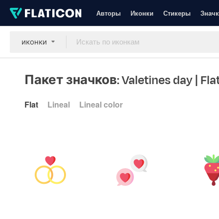
Авторы
Иконки
Стикеры
Значк
иконки
Пакет значков: Valetines day
| Fla
Flat
Lineal
Lineal color