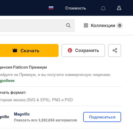
Стоимость
Коллекции
0
Сохранить
Скачать
ензия Flaticon Премиум
ейдите на Премиум, и вы получите коммерческую лицензию.
дробнее
ачать формат:
торная иконка (SVG & EPS), PNG и PSD
Magnific
Подписаться
Показать все 3,282,856 материалов