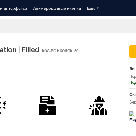
и интерфейса
Анимированные иконки
Еще
ation
| Filled
КОЛ-ВО ИКОНОК: 50
Лиц
Пер
По
Ск
Век