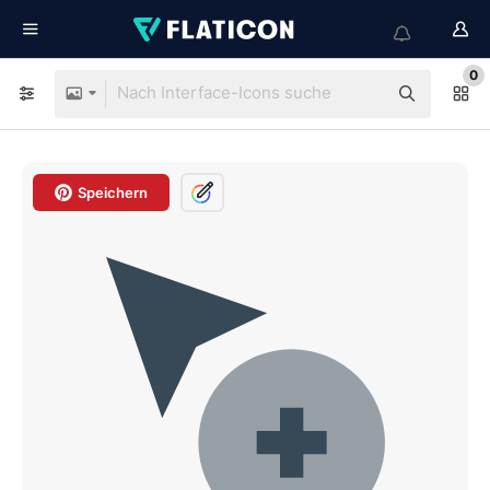
0
Speichern