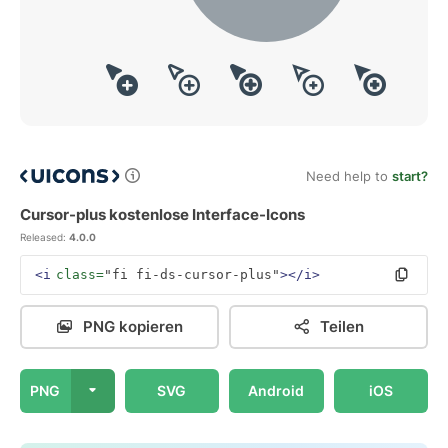
Need help to
start?
Cursor-plus kostenlose Interface-Icons
Released:
4.0.0
<i
class=
"fi fi-ds-cursor-plus"
></i>
PNG kopieren
Teilen
PNG
SVG
Android
iOS