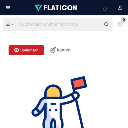
0
kannst
Speichern