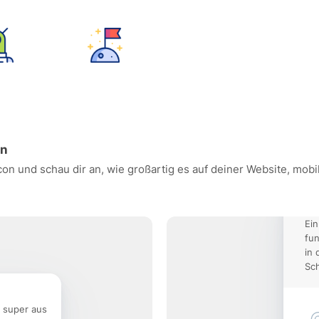
an
con und schau dir an, wie großartig es auf deiner Website, mo
Ein
fun
in 
Sch
e super aus