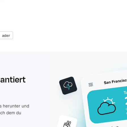
ader
rantiert
is herunter und
ach dem du