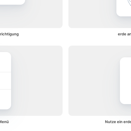
richtigung
erde a
 Menü
Nutze ein erd