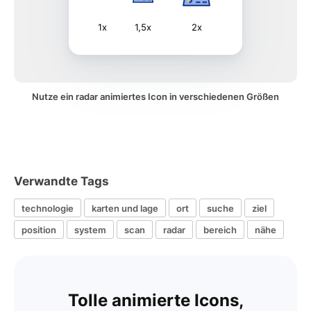
1x
1,5x
2x
Nutze ein radar animiertes Icon in verschiedenen Größen
Verwandte Tags
technologie
karten und lage
ort
suche
ziel
position
system
scan
radar
bereich
nähe
Tolle animierte Icons,