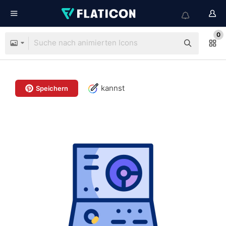
0
kannst
Speichern