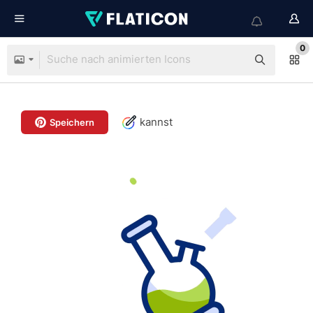
0
kannst
Speichern