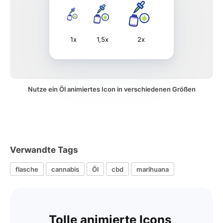
1x
1,5x
2x
Nutze ein Öl animiertes Icon in verschiedenen Größen
Verwandte Tags
flasche
cannabis
Öl
cbd
marihuana
Tolle animierte Icons,