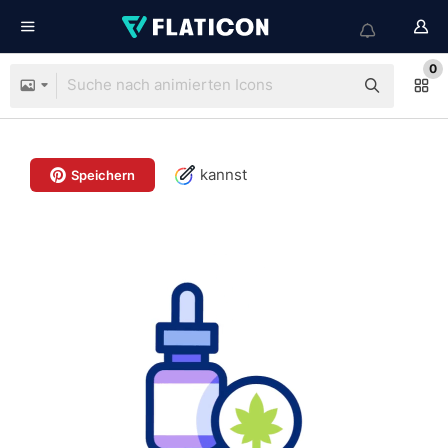
0
kannst
Speichern