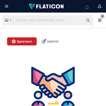
0
kannst
Speichern