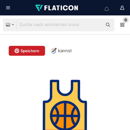
0
kannst
Speichern