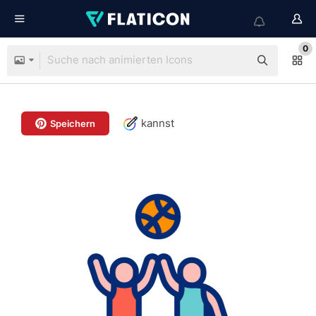
0
kannst
Speichern