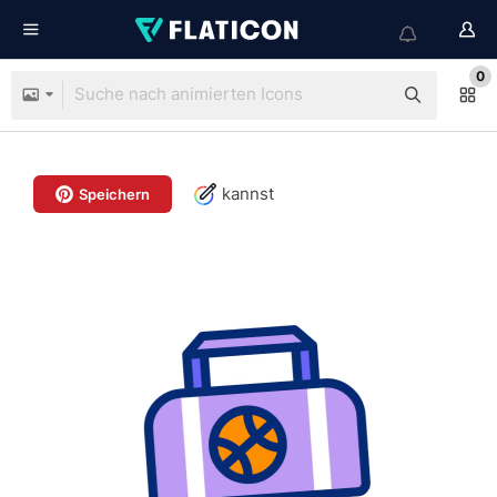
0
kannst
Speichern