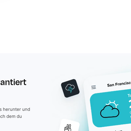
rantiert
is herunter und
ach dem du