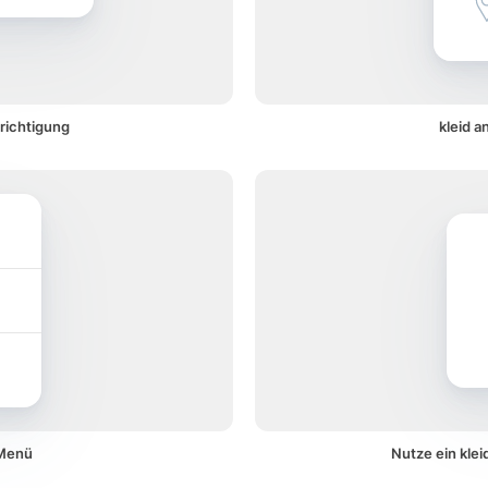
hrichtigung
kleid a
 Menü
Nutze ein kle