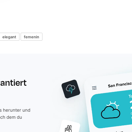
elegant
femenin
rantiert
is herunter und
ach dem du