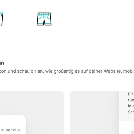
an
Icon und schau dir an, wie großartig es auf deiner Website, m
Ein
fun
in 
Sch
e super aus