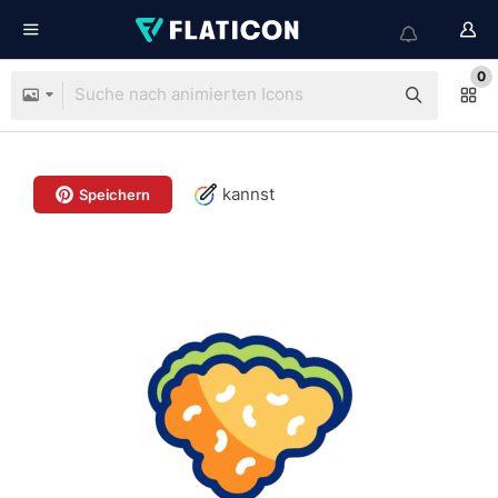
0
kannst
Speichern