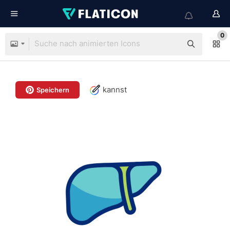
0
kannst
Speichern