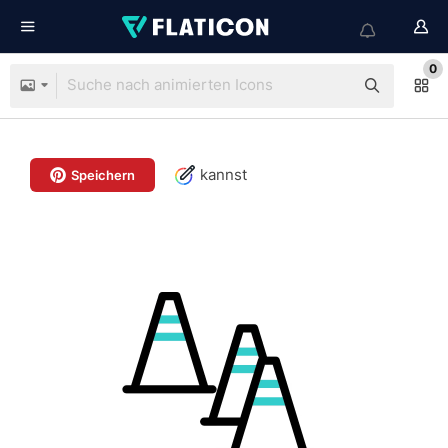
0
kannst
Speichern