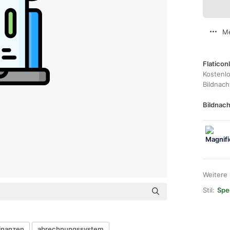
Me
Flaticon
Kostenl
Bildnac
Bildnach
Weitere
Stil:
Spec
finanzen
abrechnungssystem