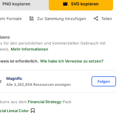
PNG kopieren
SVG kopieren
hr Formate
Zur Sammlung hinzufügen
Teilen
lizenz
os für den persönlichen und kommerziellen Gebrauch mit
hweis.
Mehr Informationen
weis ist erforderlich.
Wie habe ich Verweise zu setzen?
Magnific
Folgen
Alle 3,282,856 Ressourcen anzeigen
 Icons aus dem
Financial Strategy
-Pack
ial Lineal Color