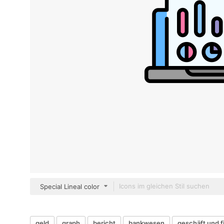
Special Lineal color
geld
graph
bericht
bankwesen
geschäft und 