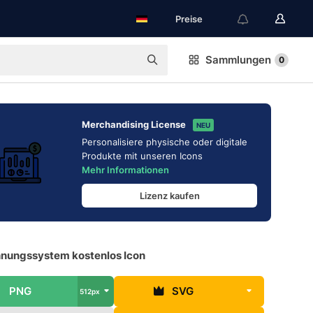
Preise
Sammlungen
0
Merchandising License
NEU
Personalisiere physische oder digitale
Produkte mit unseren Icons
Mehr Informationen
Lizenz kaufen
nungssystem kostenlos Icon
PNG
SVG
512px