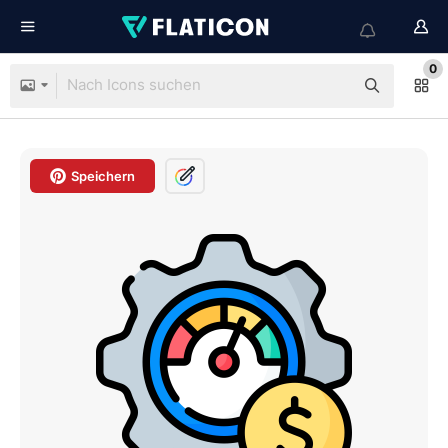
0
Speichern