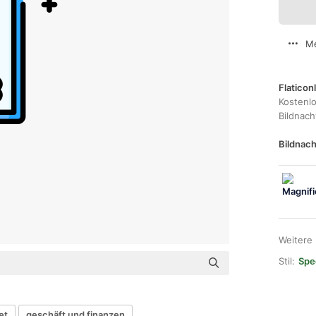
Me
Flaticon
Kostenl
Bildnac
Bildnach
Weitere
Stil:
Spec
et
geschäft und finanzen