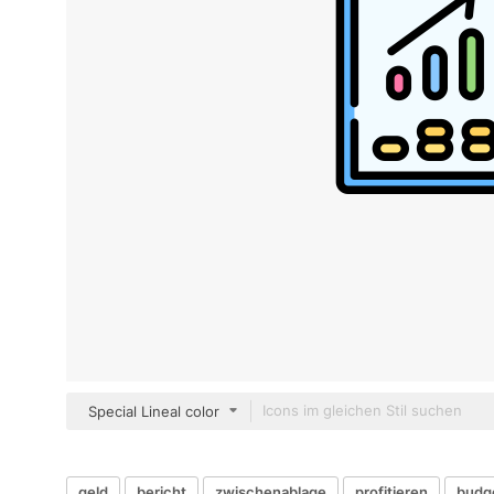
Special Lineal color
geld
bericht
zwischenablage
profitieren
budg