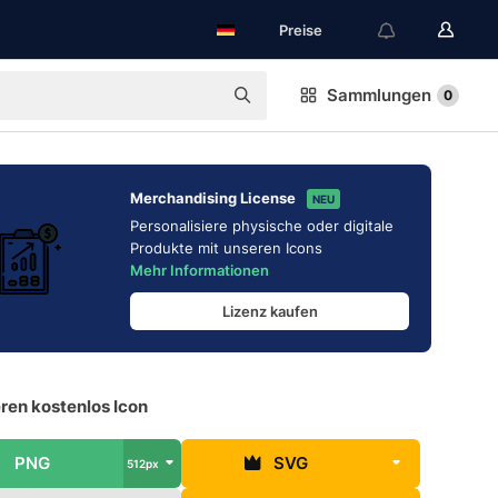
Preise
Sammlungen
0
Merchandising License
NEU
Personalisiere physische oder digitale
Produkte mit unseren Icons
Mehr Informationen
Lizenz kaufen
eren kostenlos Icon
PNG
SVG
512px