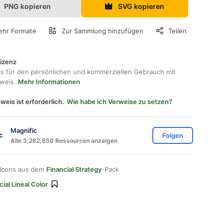
PNG kopieren
SVG kopieren
hr Formate
Zur Sammlung hinzufügen
Teilen
lizenz
os für den persönlichen und kommerziellen Gebrauch mit
hweis.
Mehr Informationen
weis ist erforderlich.
Wie habe ich Verweise zu setzen?
Magnific
Folgen
Alle 3,282,856 Ressourcen anzeigen
 Icons aus dem
Financial Strategy
-Pack
ial Lineal Color