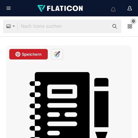
0
Speichern