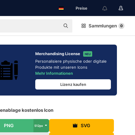
Preise
Sammlungen
0
Merchandising License
NEU
Personalisiere physische oder digitale
Produkte mit unseren Icons
Mehr Informationen
Lizenz kaufen
enablage kostenlos Icon
PNG
SVG
512px