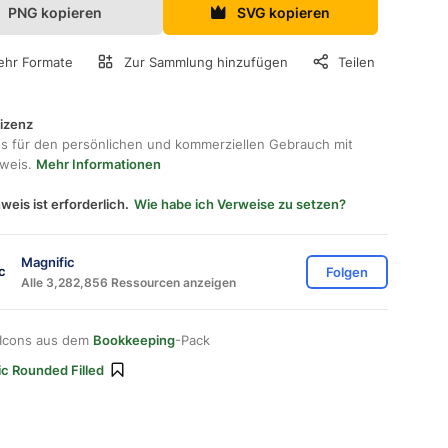
PNG kopieren
SVG kopieren
hr Formate
Zur Sammlung hinzufügen
Teilen
lizenz
os für den persönlichen und kommerziellen Gebrauch mit
hweis.
Mehr Informationen
weis ist erforderlich.
Wie habe ich Verweise zu setzen?
Magnific
Folgen
Alle 3,282,856 Ressourcen anzeigen
 Icons aus dem
Bookkeeping
-Pack
ic Rounded Filled