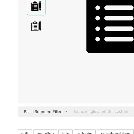
Basic Rounded Filled
stift
bestellen
liste
aufgabe
zwischenablage