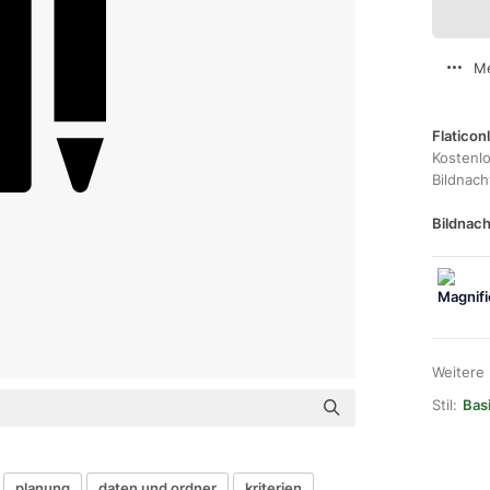
Me
Flaticon
Kostenl
Bildnac
Bildnach
Weitere
Stil:
Bas
planung
daten und ordner
kriterien