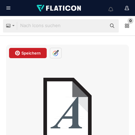
0
Speichern