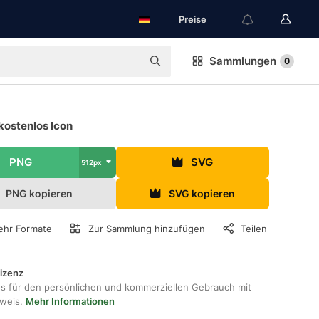
Preise
Sammlungen
0
kostenlos Icon
PNG
SVG
512px
PNG kopieren
SVG kopieren
hr Formate
Zur Sammlung hinzufügen
Teilen
lizenz
os für den persönlichen und kommerziellen Gebrauch mit
hweis.
Mehr Informationen