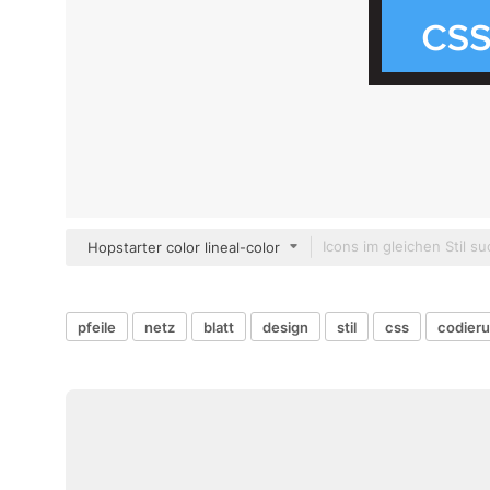
Hopstarter color lineal-color
pfeile
netz
blatt
design
stil
css
codier