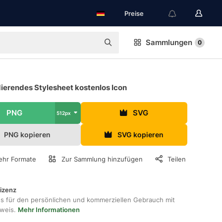
Preise
Sammlungen
0
ierendes Stylesheet kostenlos Icon
PNG
SVG
512px
PNG kopieren
SVG kopieren
hr Formate
Zur Sammlung hinzufügen
Teilen
lizenz
os für den persönlichen und kommerziellen Gebrauch mit
hweis.
Mehr Informationen