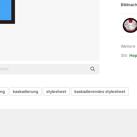
Bildnach
Weitere
Stil:
Hop
ung
kaskadierung
stylesheet
kaskadierendes stylesheet