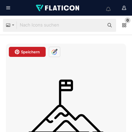
0
Speichern