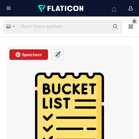
0
Speichern