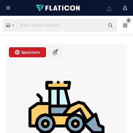
0
Speichern