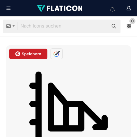
0
Speichern