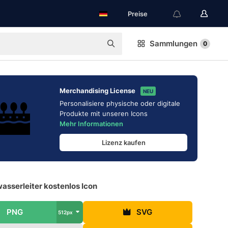
Preise
Sammlungen
0
Merchandising License
NEU
Personalisiere physische oder digitale
Produkte mit unseren Icons
Mehr Informationen
Lizenz kaufen
asserleiter kostenlos Icon
PNG
SVG
512px