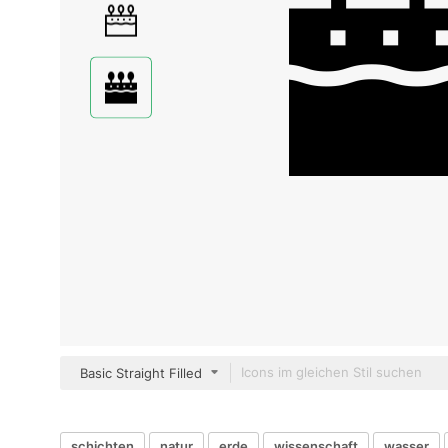
Basic Straight Filled
schichten
natur
erde
wissenschaft
wasser