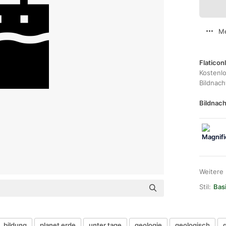
Me
Flaticon
Kostenl
Bildnac
Bildnach
Weitere
Stil:
Basi
bildung
planet erde
unter tage
geologie
geologisch