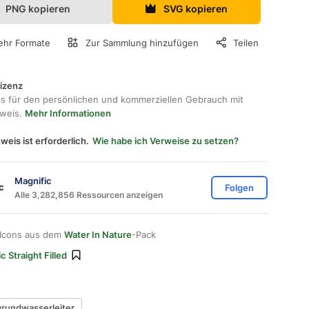
PNG kopieren
SVG kopieren
hr Formate
Zur Sammlung hinzufügen
Teilen
lizenz
os für den persönlichen und kommerziellen Gebrauch mit
hweis.
Mehr Informationen
weis ist erforderlich.
Wie habe ich Verweise zu setzen?
Magnific
Folgen
Alle 3,282,856 Ressourcen anzeigen
 Icons aus dem
Water In Nature
-Pack
c Straight Filled
grundwasserleiter