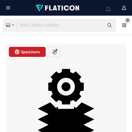
0
Speichern