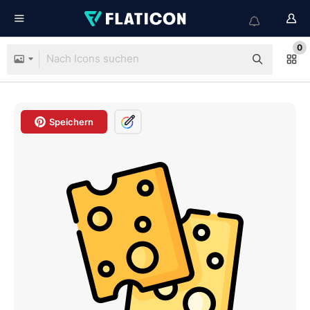
0
Speichern